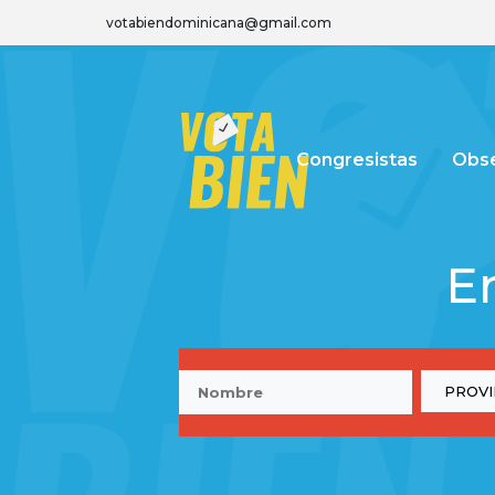
votabiendominicana@gmail.com
Congresistas
Obse
E