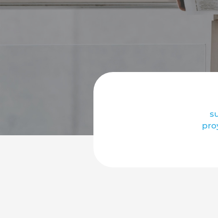
s
pro