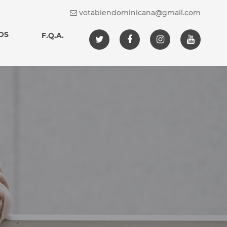
votabiendominicana@gmail.com
OS
F.Q.A.