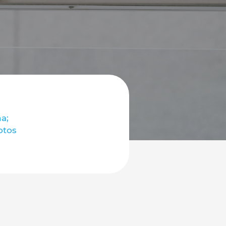
a;
otos