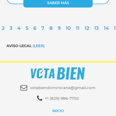
SABER MÁS
2
3
4
5
6
7
8
9
10
11
12
13
14
AVISO LEGAL
(LEER)
votabiendominicana@gmail.com
+1 (829) 986-7750
INICIO